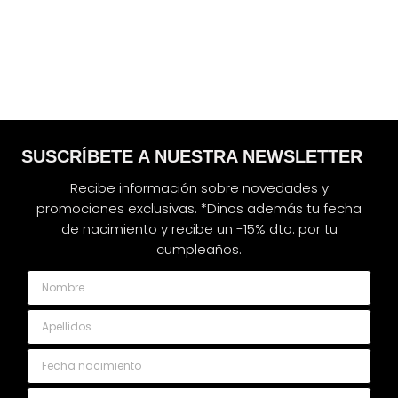
SUSCRÍBETE A NUESTRA NEWSLETTER
Recibe información sobre novedades y
promociones exclusivas. *Dinos además tu fecha
de nacimiento y recibe un -15% dto. por tu
cumpleaños.
Nombre
Apellidos
Fecha nacimiento
Email