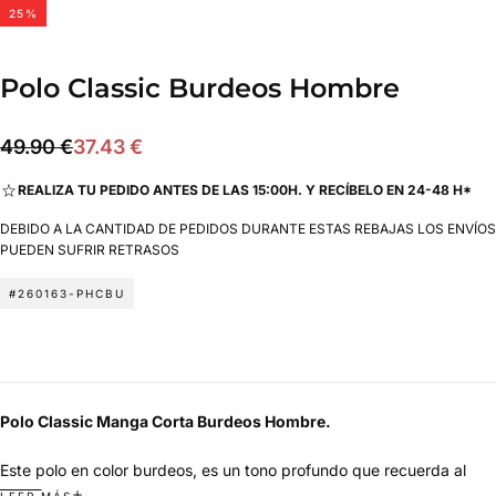
25
%
Polo Classic Burdeos Hombre
37.43
Precio
Precio
49.90 €
37.43 €
€
regular
de
REALIZA TU PEDIDO ANTES DE LAS 15:00H. Y RECÍBELO EN 24-48 H*
oferta
DEBIDO A LA CANTIDAD DE PEDIDOS DURANTE ESTAS REBAJAS LOS ENVÍOS
PUEDEN SUFRIR RETRASOS
#260163-PHCBU
Polo Classic Manga Corta Burdeos Hombre.
Este polo en color burdeos, es un tono profundo que recuerda al
vino tinto y esas sobremesas que se alargan sin prisa. Es un color
LEER MÁS