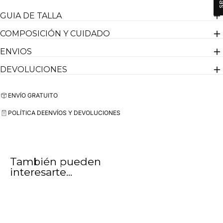
Úsalo con vaqueros o pantalón chino y en verano con bermudas
GUIA DE TALLA
para un conjunto más ligero. Es de esas prendas que sirven igual
para un plan tranquilo, salir a dar una vuelta o cualquier día normal.
COMPOSICIÓN Y CUIDADO
ENVIOS
El modelo lleva una talla L y mide 1,85cm
Diseñado en España
DEVOLUCIONES
ENVÍO GRATUITO
POLÍTICA DE
ENVÍOS Y DEVOLUCIONES
También pueden
interesarte...