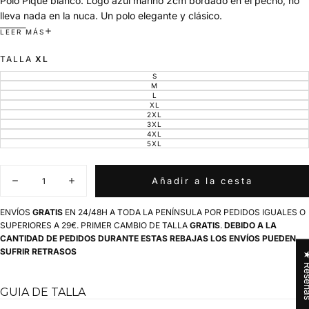
Polo Piqué blanco. Logo azul marino 2cm bordado en el pecho, no
lleva nada en la nuca. Un polo elegante y clásico.
Patrón Normal o Regular
.
LEER MÁS
TALLA
XL
S
VARIANTE
AGOTADA
M
VARIANTE
O
AGOTADA
L
VARIANTE
NO
O
AGOTADA
XL
DISPONIBLE
VARIANTE
NO
O
AGOTADA
2XL
DISPONIBLE
VARIANTE
NO
O
AGOTADA
3XL
DISPONIBLE
VARIANTE
NO
O
AGOTADA
4XL
DISPONIBLE
VARIANTE
NO
O
AGOTADA
5XL
DISPONIBLE
VARIANTE
NO
O
AGOTADA
DISPONIBLE
NO
O
DISPONIBLE
NO
Cantidad
DISPONIBLE
Añadir a la cesta
Disminuir
Aumentar
cantidad
cantidad
para
para
ENVÍOS
GRATIS
EN 24/48H A TODA LA PENÍNSULA POR PEDIDOS IGUALES O
Polo
Polo
SUPERIORES A 29€. PRIMER CAMBIO DE TALLA
GRATIS
.
DEBIDO A LA
Blanco
Blanco
CANTIDAD DE PEDIDOS DURANTE ESTAS REBAJAS LOS ENVÍOS PUEDEN
Classic
Classic
Logo
Logo
SUFRIR RETRASOS
★ Res
Azul
Azul
Hombre
Hombre
GUIA DE TALLA