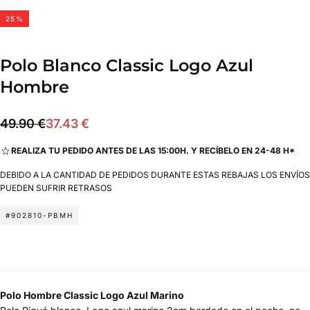
25
%
Polo Blanco Classic Logo Azul
Hombre
37.43
Precio
Precio
49.90 €
37.43 €
€
regular
de
REALIZA TU PEDIDO ANTES DE LAS 15:00H. Y RECÍBELO EN 24-48 H*
oferta
DEBIDO A LA CANTIDAD DE PEDIDOS DURANTE ESTAS REBAJAS LOS ENVÍOS
PUEDEN SUFRIR RETRASOS
#902810-PBMH
Polo Hombre Classic Logo Azul Marino