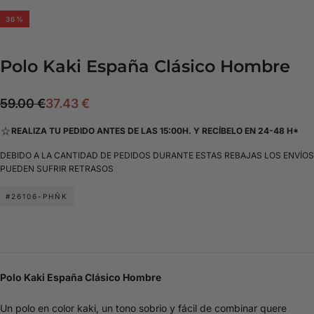
36
%
Polo Kaki España Clásico Hombre
37.43
Precio
Precio
59.00 €
37.43 €
€
regular
de
REALIZA TU PEDIDO ANTES DE LAS 15:00H. Y RECÍBELO EN 24-48 H*
oferta
DEBIDO A LA CANTIDAD DE PEDIDOS DURANTE ESTAS REBAJAS LOS ENVÍOS
PUEDEN SUFRIR RETRASOS
#26106-PHÑK
Polo
Kaki España Clásico Hombre
Un polo en color kaki, un tono sobrio y fácil de combinar quere