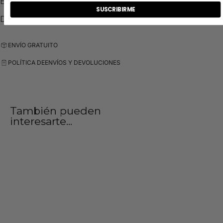
ENVIOS
Planchar y lavar del revés.
SUSCRIBIRME
DEVOLUCIONES
El modelo lleva una talla L y mide 1,85cm
Diseñado en España
ENVÍO GRATUITO
POLÍTICA DE
ENVÍOS Y DEVOLUCIONES
También pueden
interesarte...