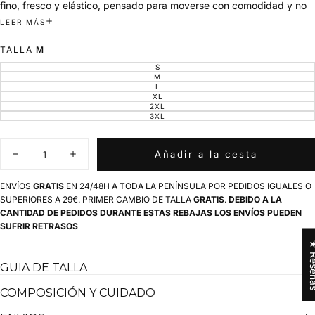
fino, fresco y elástico, pensado para moverse con comodidad y no
pasar calor, incluso cuando lo usas para hacer deporte. El cuello
LEER MÁS
camisero de da un punto más pulido, fácil de llevar tanto en un plan
TALLA
M
activo como en algo más tranquilo.
S
VARIANTE
AGOTADA
M
VARIANTE
O
Tejido fresco y fino gramaje bajo, pensado para no pasar calor.
AGOTADA
L
VARIANTE
NO
O
AGOTADA
XL
DISPONIBLE
VARIANTE
Cuello camisero clásico y tapeta con botones.
NO
O
AGOTADA
2XL
DISPONIBLE
VARIANTE
NO
O
Nuestro torito Capote Golf en el lado izquierdo del pecho.
AGOTADA
3XL
DISPONIBLE
VARIANTE
NO
O
AGOTADA
DISPONIBLE
NO
En la nuca lleva serigrafiado nuestro logo de El Capote Golf y
O
DISPONIBLE
NO
Cantidad
dichas palabras en azul
DISPONIBLE
Añadir a la cesta
Disminuir
Aumentar
cantidad
cantidad
Hecho en España
para
para
ENVÍOS
GRATIS
EN 24/48H A TODA LA PENÍNSULA POR PEDIDOS IGUALES O
Polo
Polo
SUPERIORES A 29€. PRIMER CAMBIO DE TALLA
GRATIS
.
DEBIDO A LA
Torito
Torito
CANTIDAD DE PEDIDOS DURANTE ESTAS REBAJAS LOS ENVÍOS PUEDEN
Golf
Golf
Manga
Manga
SUFRIR RETRASOS
Larga
Larga
★ Res
Hombre
Hombre
GUIA DE TALLA
COMPOSICIÓN Y CUIDADO