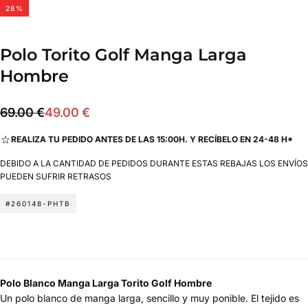
28
%
Polo Torito Golf Manga Larga
Hombre
49.00
Precio
Precio
69.00 €
49.00 €
€
regular
de
REALIZA TU PEDIDO ANTES DE LAS 15:00H. Y RECÍBELO EN 24-48 H*
oferta
DEBIDO A LA CANTIDAD DE PEDIDOS DURANTE ESTAS REBAJAS LOS ENVÍOS
PUEDEN SUFRIR RETRASOS
#260148-PHTB
Polo Blanco Manga Larga Torito Golf Hombre
Un polo blanco de manga lar
ga, sencillo y muy ponible. El tejido es