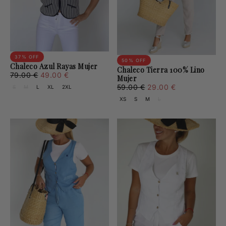
37
% OFF
50
% OFF
Chaleco Azul Rayas Mujer
Chaleco Tierra 100% Lino
49.00
Regular
Minimum
79.00 €
49.00 €
Mujer
€
price
price
29.00
Regular
Minimum
59.00 €
29.00 €
S
M
L
XL
2XL
€
price
price
XS
S
M
L