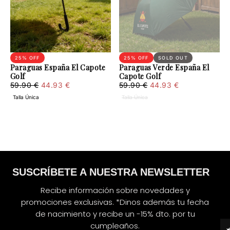
25
% OFF
25
% OFF
SOLD OUT
Paraguas España El Capote
Paraguas Verde España El
Golf
Capote Golf
44.93
Regular
Minimum
44.93
Regular
Minimum
59.90 €
44.93 €
59.90 €
44.93 €
€
price
price
€
price
price
Talla Única
Talla Única
SUSCRÍBETE A NUESTRA NEWSLETTER
Recibe información sobre novedades y
promociones exclusivas. *Dinos además tu fecha
de nacimiento y recibe un -15% dto. por tu
cumpleaños.