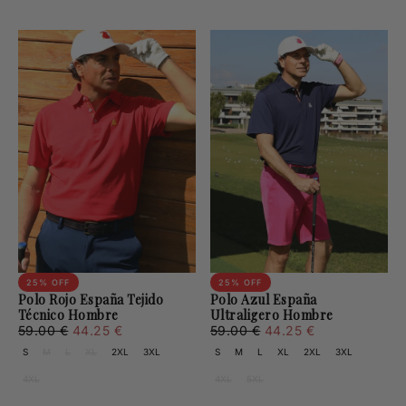
25
% OFF
25
% OFF
Polo Rojo España Tejido
Polo Azul España
Técnico Hombre
Ultraligero Hombre
44.25
Regular
Minimum
44.25
Regular
Minimum
59.00 €
44.25 €
59.00 €
44.25 €
€
price
price
€
price
price
S
M
L
XL
2XL
3XL
S
M
L
XL
2XL
3XL
4XL
4XL
5XL