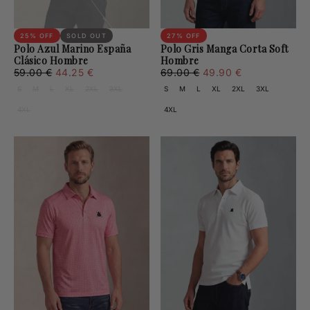
25
% OFF
SOLD OUT
27
% OFF
Polo Azul Marino España
Polo Gris Manga Corta Soft
Clásico Hombre
Hombre
44.25
Regular
Minimum
49.90
Regular
Minimum
59.00 €
44.25 €
69.00 €
49.90 €
€
price
price
€
price
price
S
M
L
XL
2XL
3XL
S
M
L
XL
2XL
3XL
4XL
4XL