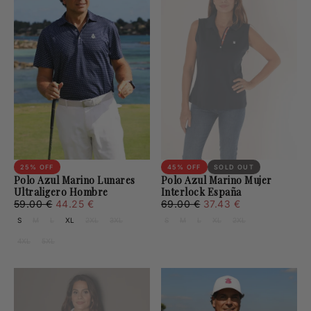
25
% OFF
45
% OFF
SOLD OUT
Polo Azul Marino Lunares
Polo Azul Marino Mujer
Ultraligero Hombre
Interlock España
44.25
Regular
Minimum
37.43
Regular
Minimum
59.00 €
44.25 €
69.00 €
37.43 €
€
price
price
€
price
price
S
M
L
XL
2XL
3XL
S
M
L
XL
2XL
4XL
5XL