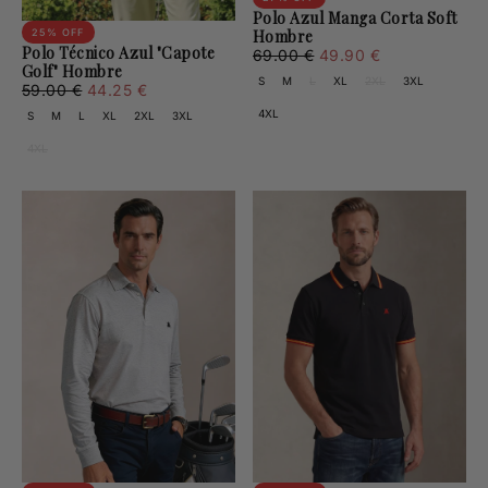
Polo Azul Manga Corta Soft
25
% OFF
Hombre
Polo Técnico Azul "Capote
49.90
Regular
Minimum
69.00 €
49.90 €
Golf" Hombre
€
price
price
S
M
L
XL
2XL
3XL
44.25
Regular
Minimum
59.00 €
44.25 €
€
price
price
4XL
S
M
L
XL
2XL
3XL
4XL