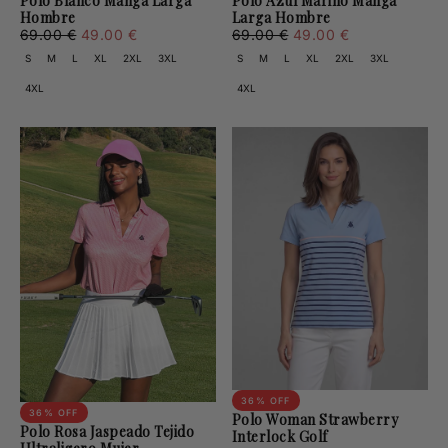
Polo Blanco Manga Larga
Polo Azul Marino Manga
Hombre
Larga Hombre
49.00
Regular
Minimum
49.00
Regular
Minimum
69.00 €
49.00 €
69.00 €
49.00 €
€
price
price
€
price
price
S
M
L
XL
2XL
3XL
S
M
L
XL
2XL
3XL
4XL
4XL
36
% OFF
36
% OFF
Polo Woman Strawberry
Polo Rosa Jaspeado Tejido
Interlock Golf