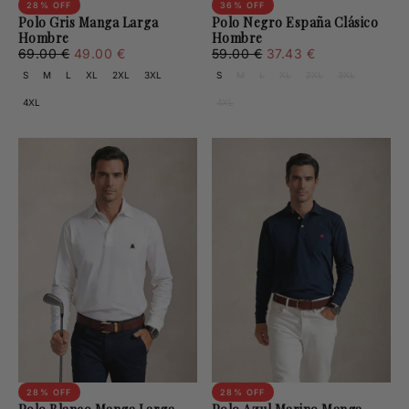
28
% OFF
36
% OFF
Polo Gris Manga Larga
Polo Negro España Clásico
Hombre
Hombre
49.00
Regular
Minimum
37.43
Regular
Minimum
69.00 €
49.00 €
59.00 €
37.43 €
€
price
price
€
price
price
S
M
L
XL
2XL
3XL
S
M
L
XL
2XL
3XL
4XL
4XL
28
% OFF
28
% OFF