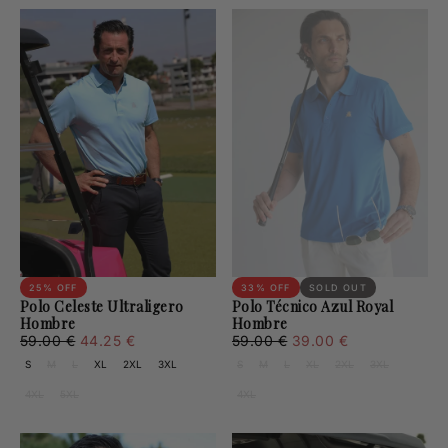
25
% OFF
33
% OFF
SOLD OUT
Polo Celeste Ultraligero
Polo Técnico Azul Royal
Hombre
Hombre
44.25
Regular
Minimum
39.00
Regular
Minimum
59.00 €
44.25 €
59.00 €
39.00 €
€
price
price
€
price
price
S
M
L
XL
2XL
3XL
S
M
L
XL
2XL
3XL
4XL
5XL
4XL