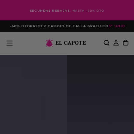
Skip
to
SEGUNDAS REBAJAS.
HASTA -60% DTO
content
 -60% DTO
PRIMER CAMBIO DE TALLA GRATUITO
3ª UNIDAD AL -