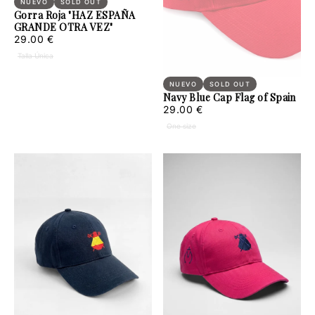
NUEVO
SOLD OUT
Gorra Roja "HAZ ESPAÑA
GRANDE OTRA VEZ"
29.00
Regular
29.00 €
€
price
Talla Única
NUEVO
SOLD OUT
Navy Blue Cap Flag of Spain
29.00
Regular
29.00 €
€
price
One size