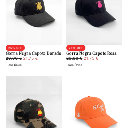
25
% OFF
25
% OFF
Gorra Negra Capote Dorado
Gorra Negra Capote Rosa
21.75
Regular
Minimum
21.75
Regular
Minimum
29.00 €
21.75 €
29.00 €
21.75 €
€
price
price
€
price
price
Talla Única
Talla Única