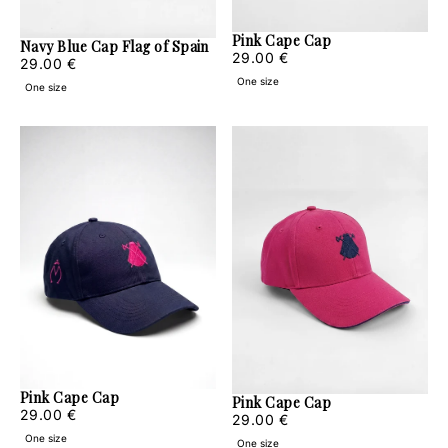
Pink Cape Cap
Navy Blue Cap Flag of Spain
29.00
Regular
29.00 €
29.00
Regular
29.00 €
€
price
€
price
One size
One size
Pink Cape Cap
Pink Cape Cap
29.00
Regular
29.00 €
29.00
Regular
29.00 €
€
price
€
price
One size
One size