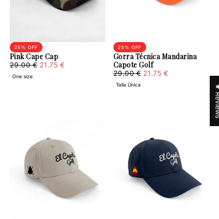
25
% OFF
25
% OFF
Pink Cape Cap
Gorra Técnica Mandarina
21.75
Regular
Minimum
Capote Golf
29.00 €
21.75 €
€
price
price
21.75
Regular
Minimum
29.00 €
21.75 €
One size
€
price
price
Talla Única
★ Rev