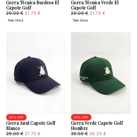
Gorra Técnica Burdeos El
Gorra Técnica Verde El
Capote Golf
Capote Golf
21.75
Regular
Minimum
21.75
Regular
Minimum
29.00 €
21.75 €
29.00 €
21.75 €
€
price
price
€
price
price
Talla Única
Talla Única
25
% OFF
25
% OFF
Gorra Azul Capote Golf
Gorra Verde Capote Golf
Blanco
Hombre
21.75
Regular
Minimum
26.25
Regular
Minimum
29.00 €
21.75 €
35.00 €
26.25 €