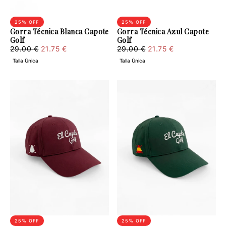
25
% OFF
25
% OFF
Gorra Técnica Blanca Capote
Gorra Técnica Azul Capote
Golf
Golf
21.75
Regular
Minimum
21.75
Regular
Minimum
29.00 €
21.75 €
29.00 €
21.75 €
€
price
price
€
price
price
Talla Única
Talla Única
25
% OFF
25
% OFF