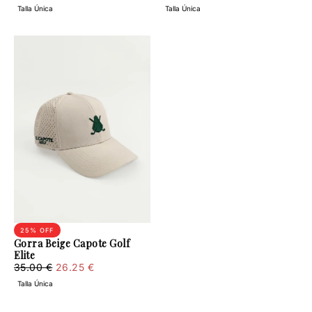
€
price
price
€
price
price
Talla Única
Talla Única
25
% OFF
Gorra Beige Capote Golf
Elite
26.25
Regular
Minimum
35.00 €
26.25 €
€
price
price
Talla Única