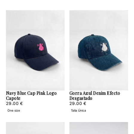
Navy Blue Cap Pink Logo
Gorra Azul Denim Efecto
Capote
Desgastado
29.00
Regular
29.00
Regular
29.00 €
29.00 €
€
price
€
price
One size
Talla Única