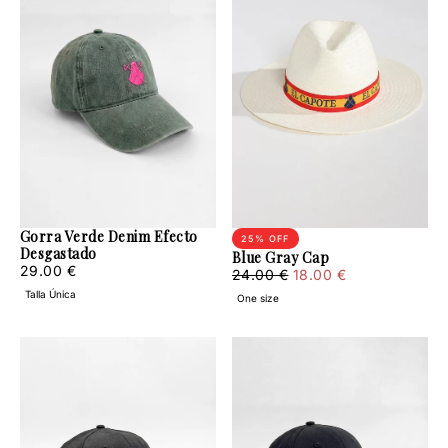
Gorra Verde Denim Efecto
25
% OFF
Desgastado
Blue Gray Cap
29.00
Regular
29.00 €
18.00
Regular
Minimum
24.00 €
18.00 €
€
price
€
price
price
Talla Única
One size