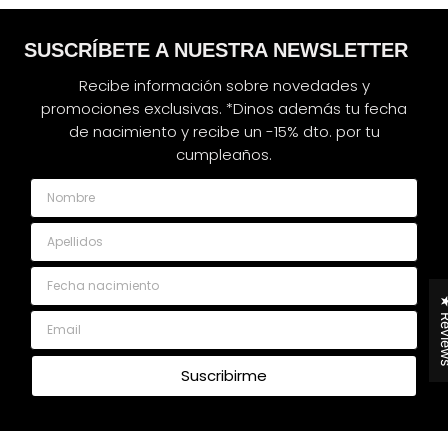
SUSCRÍBETE A NUESTRA NEWSLETTER
Recibe información sobre novedades y
promociones exclusivas. *Dinos además tu fecha
de nacimiento y recibe un -15% dto. por tu
cumpleaños.
Nombre
Apellidos
Fecha nacimiento
★ Rev
Email
Suscribirme