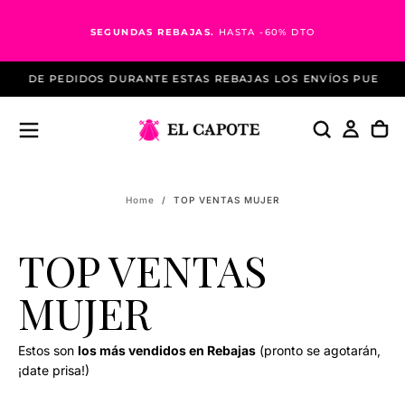
Skip
to
SEGUNDAS REBAJAS.
HASTA -60% DTO
content
DAD DE PEDIDOS DURANTE ESTAS REBAJAS LOS ENVÍOS PUEDEN
Home
/
TOP VENTAS MUJER
TOP VENTAS
MUJER
Estos son
los más vendidos en Rebajas
(pronto se agotarán,
¡date prisa!)